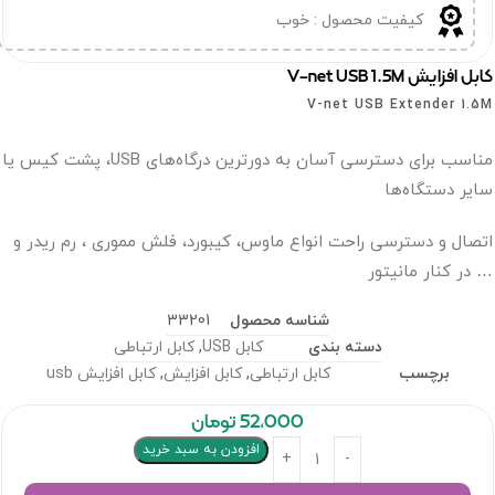
کیفیت محصول : خوب
ل افزایش V-net USB 1.5M
V-net USB Extender 1.
مناسب برای دسترسی آسان به دورترین درگاه‌های USB، پشت کیس یا
یر دستگاه‌ها
صال و دسترسی راحت انواع ماوس، کیبورد، فلش مموری ، رم ریدر و
در کنار مانیتور
شناسه محصول
33201
دسته بندی
کابل USB
,
کابل ارتباطی
برچسب
کابل ارتباطی
,
کابل افزایش
,
کابل افزایش usb
52,000
تومان
افزودن به سبد خرید