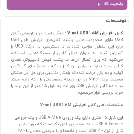
وضعیت کالا : نو
توضیحات
کابل افزایش V-net USB 1.5M
:
ممکن است در زمان‌هایی کابل‌
USB دارای محدودیت‌هایی باشند. کابل‌های افزایش طول USB
برای این منظور طراحی شده‌اند تا دسترسی به درگاه USB را
آسان‌تر کنند. به عنوان مثال گاهی از دستگاه‌هایی استفاده
می‌کنیم که برای اتصال آن‌ها به پشت کیس کامپیوتر، فضای
کافی وجود ندارد. بنابراین این کابل‌ها که با متراژ های گوناگون
تولید و به بازار عرضه شده‌اند راهکار مناسبی برای حل این مشکل
هستند. برند V-net در این زمینه محصولاتی را ارائه داده است.
در ادامه کابل افزایش USB وی نت به طول 1.5 متر از این برند را
مورد بررسی قرار می‌دهیم.
مشخصات فنی کابل افزایش V-net USB 1.5M
این کابل 1.5 متری دارای یک ورودی USB A-Male و یک خروجی
USB A-Female است. همچنین قابل ذکر است که پورت این
کابل از نوع USB 2.0 است و داده‌ها را با سرعتی معادل با 480