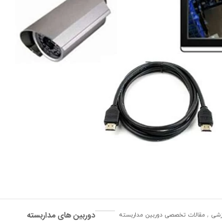
,
VT-
8
15N08
کانال
-
5MP
دوربین های مداربسته
,
زشی
مقالات تخصصی دوربین مداربسته