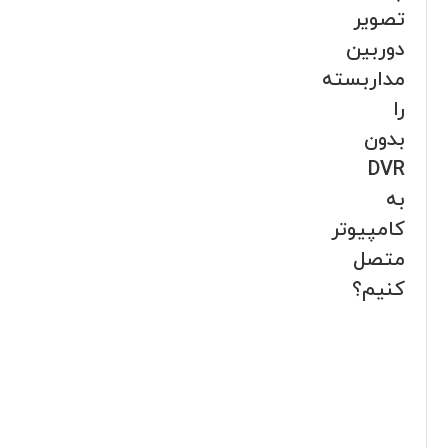
تصویر
دوربین
مداربسته
را
بدون
DVR
به
کامپیوتر
متصل
کنیم؟