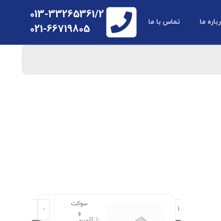
013-33265361/2
باره ما
تماس با ما
021-66719805
سوکت
و
RJ-