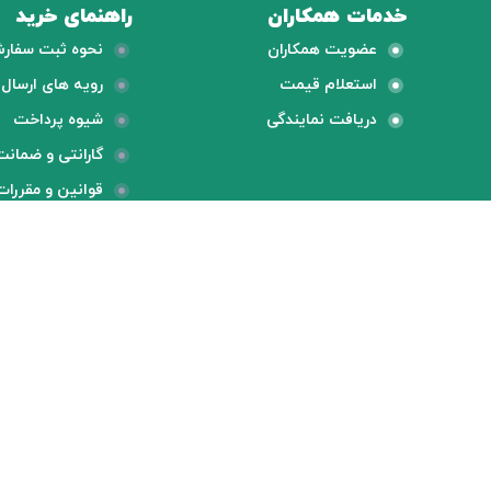
خدمات همکاران
راهنمای خرید
عضویت همکاران
نحوه ثبت سفار
استعلام قیمت
رویه های ارسال ک
دریافت نمایندگی
شیوه پرداخت
گارانتی و ضمانت
قوانین و مقررات
ارسال رایگان
پشتیبانی
طبق قوانین سایت
پشتیبانی 24 ساعته