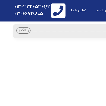
013-33265361/2
باره ما
تماس با ما
021-66719805
وبلاگ