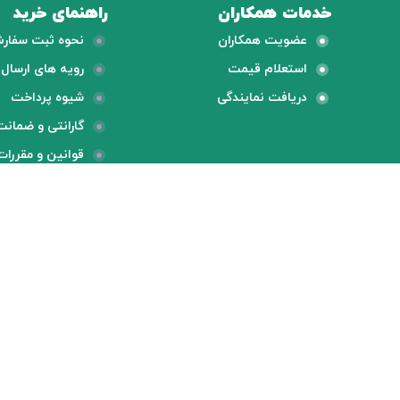
خدمات همکاران
راهنمای خرید
عضویت همکاران
نحوه ثبت سفار
استعلام قیمت
رویه های ارسال ک
دریافت نمایندگی
شیوه پرداخت
گارانتی و ضمانت
قوانین و مقررات
ارسال رایگان
پشتیبانی
طبق قوانین سایت
پشتیبانی 24 ساعته