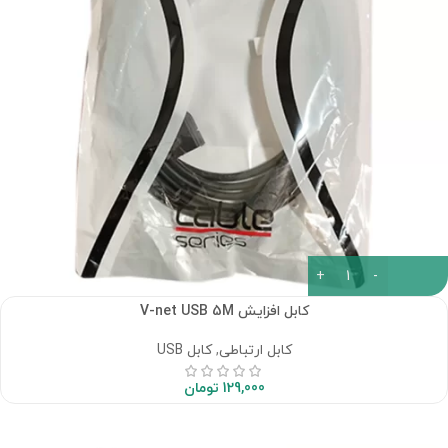
کابل افزایش V-net USB 5M
کابل ارتباطی
,
کابل USB
129,000
تومان