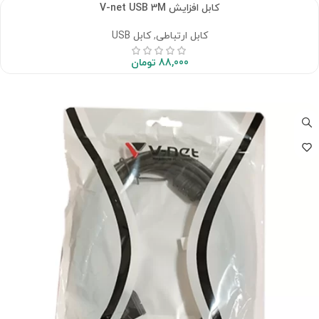
کابل افزایش V-net USB 3M
کابل ارتباطی
,
کابل USB
88,000
تومان