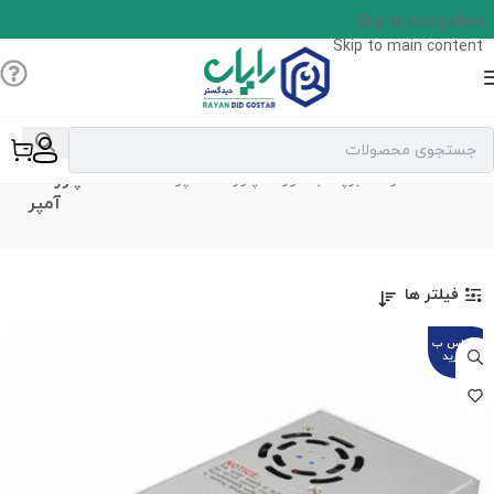
Skip to navigation
Skip to main content
پاور 30
خانه
محصولات برچسب خورده “پاور 30 آمپر”
آمپر
فیلتر ها
تماس ب
گیرید