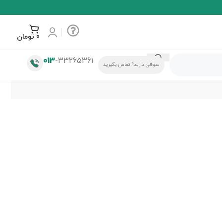
0
تومان
013
-33265361
سوالی دارید؟ تماس بگیرید