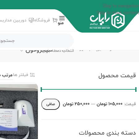
Skip to navigation
Skip to main content
فروشگاه
دوربین مداربس
منو
میکروفون
خانه
محصولات برچسب خورده “میکروفون”
انتخاب دسته بندی
قیمت محصول
فیلتر ها
قيمت:
105,000 تومان
—
250,000 تومان
صافی
دسته‌ بندی محصولات