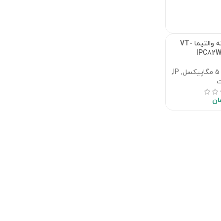
دوربین مداربسته والتیما VT-
IPC82
5 مگاپیکسل
,
IP
,
ت
ان