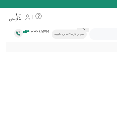
0
تومان
013
-33265361
سوالی دارید؟ تماس بگیرید