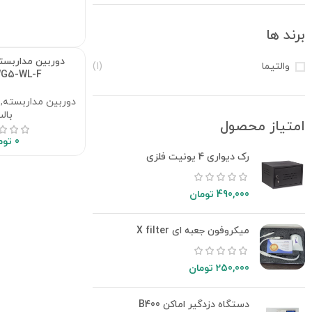
برند ها
والتیما
(1)
WG5-WL-F
دوربین مداربسته
,
بال
امتیاز محصول
0
توم
رک دیواری 4 یونیت فلزی
490,000
تومان
میکروفون جعبه ای X filter
250,000
تومان
دستگاه دزدگیر اماکن B400