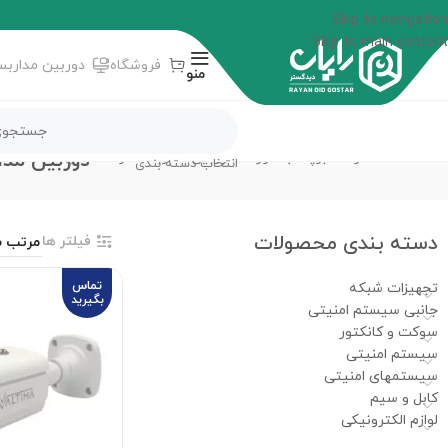
Skip to navigation
Skip to main content
فروشگاه
دوربین مداربس
منو
دوربین مد
خانه
محصولات برچسب خورده “دوربین مداربسته رشت”
انتخاب دسته بندی
دسته‌ بندی محصولات
فیلتر ها
تماس
تجهیزات شبکه
بگیرید
جانبی سیستم امنیتی
سوکت و کانکتور
سیستم امنیتی
سیستمهای امنیتی
کابل و سیم
لوازم الکترونیکی