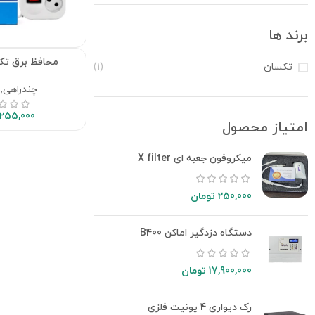
برند ها
محافظ برق تکسان 
تکسان
(1)
چندراهی
,
255,000
امتیاز محصول
میکروفون جعبه ای X filter
250,000
تومان
دستگاه دزدگیر اماکن B400
17,900,000
تومان
رک دیواری 4 یونیت فلزی