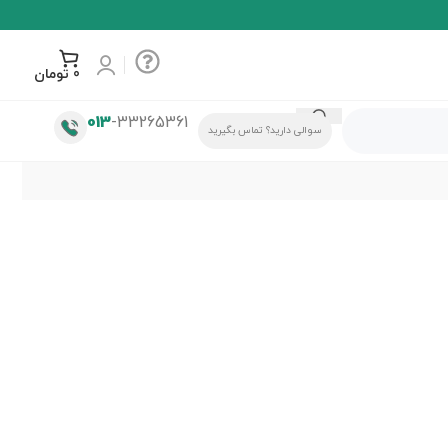
0
تومان
013
-33265361
سوالی دارید؟ تماس بگیرید