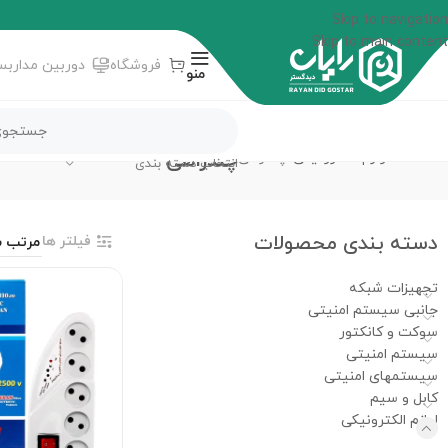
Skip to navigation
Skip to main content
فروشگاه
دوربین مداربس
منو
چندراهی
خانه
لوازم الکترونیکی
چندراهی
انتخاب دسته بندی
دسته‌ بندی محصولات
فیلتر ها
تجهیزات شبکه
جانبی سیستم امنیتی
سوکت و کانکتور
سیستم امنیتی
سیستمهای امنیتی
کابل و سیم
لوازم الکترونیکی