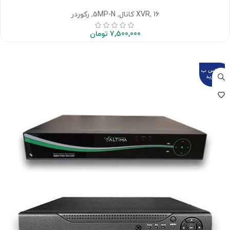
16 کانال
,
XVR
,
5MP-N
,
رکوردر
7,500,000
تومان
تماس ب
گیرید