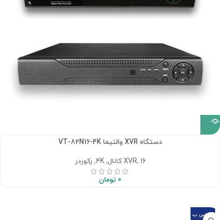
دستگاه XVR والتیما VT-82N16-4K
16 کانال
,
XVR
,
4K
,
رکوردر
0
تومان
تماس ب