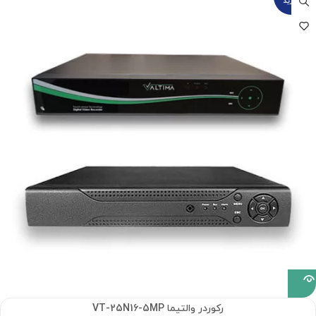
گیرید
رکوردر والتیما VT-25N16-5MP