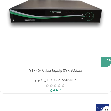
دستگاه XVR والتیما مدل VT-2508
8 کانال
,
5MP-N
,
XVR
,
رکوردر
0
تومان
تماس ب
گیرید