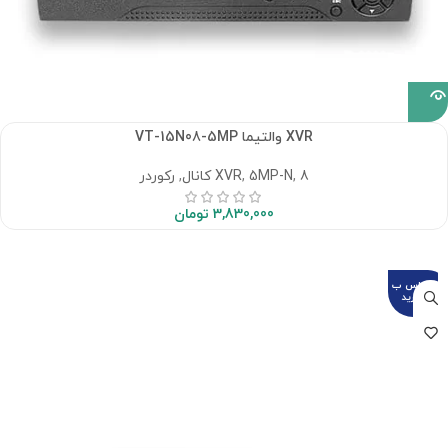
XVR والتیما VT-15N08-5MP
8 کانال
,
5MP-N
,
XVR
,
رکوردر
3,830,000
تومان
تماس ب
گیرید