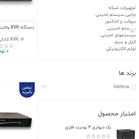
تجهیزات شبکه
جانبی سیستم امنیتی
سوکت و کانکتور
دستگاه XVR والتیما VT-82N16-4K
سیستم امنیتی
سیستمهای امنیتی
16 کانال
,
XVR
کابل و سیم
لوازم الکترونیکی
0
توم
برند ها
(6)
Valtima
تماس
بگیرید
امتیاز محصول
رک دیواری 4 یونیت فلزی