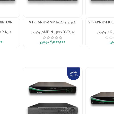
رکوردر والتیما VT-25N16-5MP
XVR والتیما VT-15N08-5MP
,
4K
,
رکوردر
16 کانال
,
XVR
,
5MP-N
,
رکوردر
8 کانال
,
MP-N
ان
7,500,000
تومان
00
تماس
بگیرید