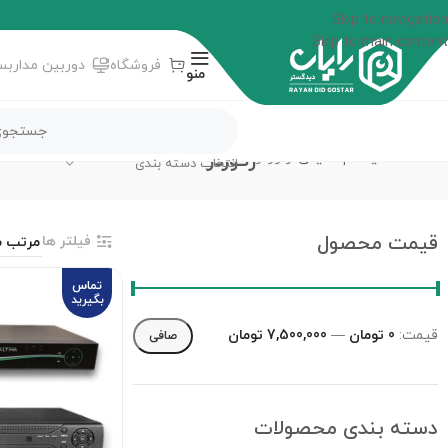
Skip to navigation
Skip to main content
فروشگاه
دوربین مداربس
منو
رکوردر
خانه
سیستم امنیتی
رکوردر
انتخاب دسته بندی
قیمت محصول
فیلتر ها
تماس
بگیرید
قيمت:
0 تومان
—
7,500,000 تومان
صافی
دسته‌ بندی محصولات