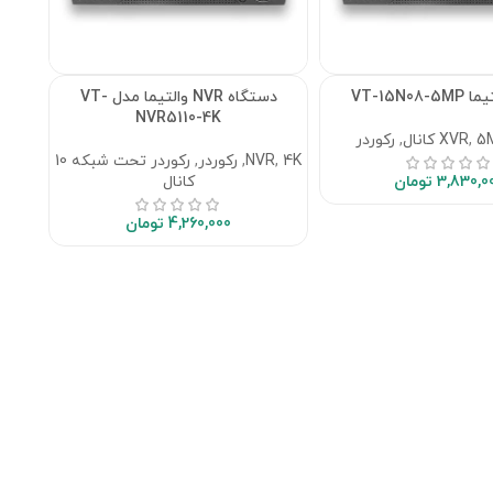
دستگاه NVR والتیما مدل VT-
NVR5110-4K
5
,
XVR
,
رکوردر
4K
,
NVR
,
رکوردر
,
رکوردر تحت شبکه 10
3,830,0
تومان
کانال
4,260,000
تومان