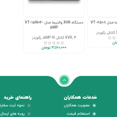
دستگاه XVR والتیما مدل VT-15N04-
5MP
,
رکوردر
4 کانال
,
XVR
,
5MP-N
,
رکوردر
ان
3,180,000
تومان
خدمات همکاران
راهنمای خرید
عضویت همکاران
نحوه ثبت سفار
استعلام قیمت
رویه های ارسال ک