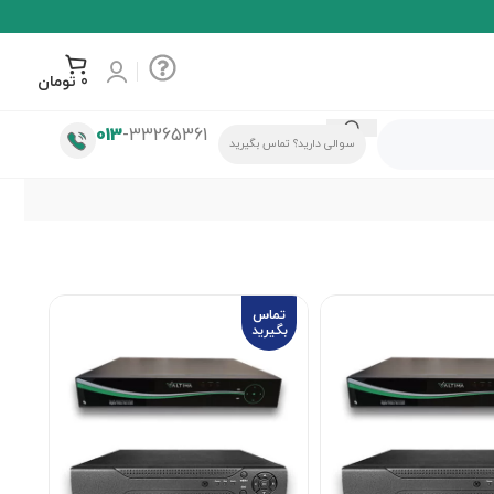
0
تومان
013
-33265361
سوالی دارید؟ تماس بگیرید
تماس
بگیرید