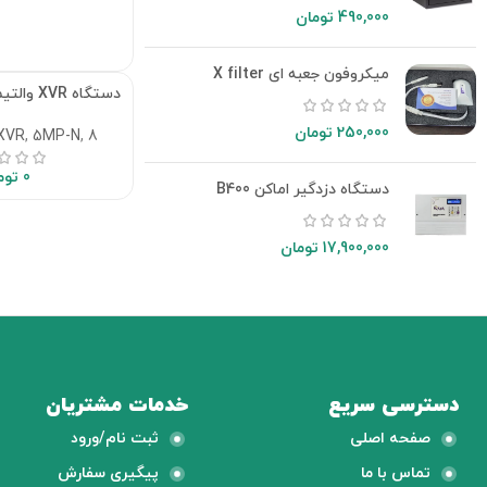
490,000
تومان
میکروفون جعبه ای X filter
دستگاه XVR والتیما مدل VT-2508
250,000
تومان
8 کانال
,
5MP-N
,
XVR
0
توم
دستگاه دزدگیر اماکن B400
17,900,000
تومان
دسترسی سریع
خدمات مشتریان
صفحه اصلی
ثبت نام/ورود
تماس با ما
پیگیری سفارش