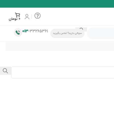
0
تومان
013
-33265361
سوالی دارید؟ تماس بگیرید