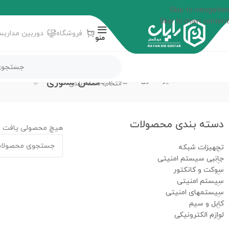
Skip to navigation
Skip to main content
فروشگاه
دوربین مداربس
منو
فلش مموری
خانه
حافظه ذخیره سازی
فلش مموری
انتخاب دسته بندی
دسته‌ بندی محصولات
هیچ محصولی یافت ن
تجهیزات شبکه
جانبی سیستم امنیتی
سوکت و کانکتور
سیستم امنیتی
سیستمهای امنیتی
کابل و سیم
لوازم الکترونیکی