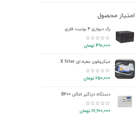
امتیاز محصول
رک دیواری 4 یونیت فلزی
490,000
تومان
میکروفون جعبه ای X filter
250,000
تومان
دستگاه دزدگیر اماکن B400
17,900,000
تومان